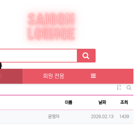
티
회원 전용
게시물 정
게시판
이름
날짜
조회
등록자
등록일
조회
운영자
2026.02.13
1439