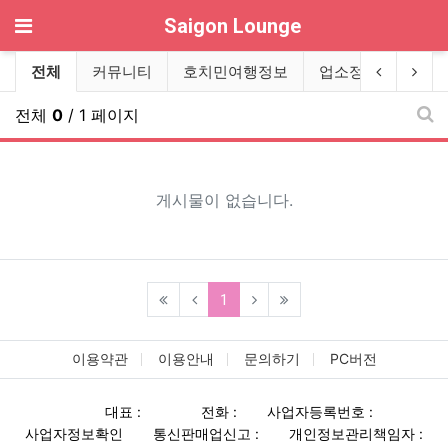
기
Saigon Lounge
전체게시물 그룹 목록
이전 그룹
다음
전체
커뮤니티
호치민여행정보
업소정보
풀빌
전체
0
/ 1 페이지
새
게시물이 없습니다.
(current)
1
이용약관
이용안내
문의하기
PC버전
대표 :
전화 :
사업자등록번호 :
사업자정보확인
통신판매업신고 :
개인정보관리책임자 :