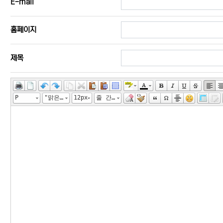
E-mail
홈페이지
필수
제목
내용
필수
P
"맑은 고딕", "Malgun Gothic", gulim
12px
줄 간격