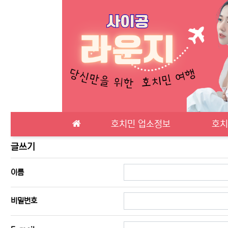
메인 메뉴
호치민 업소정보
호치
가입인사 글쓰기
글쓰기
필수
이름
필수
비밀번호