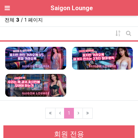
기
Saigon Lounge
전체
3
/ 1 페이지
게시물 
게시
(current)
1
회원 전용