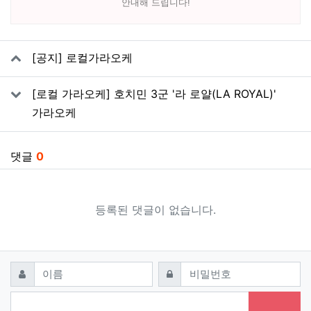
안내해 드립니다!
관련자료
[공지] 로컬가라오케
[로컬 가라오케] 호치민 3군 '라 로얄(LA ROYAL)'
가라오케
댓글
0
등록된 댓글이 없습니다.
댓글쓰기
필수
필수
이름
비밀번호