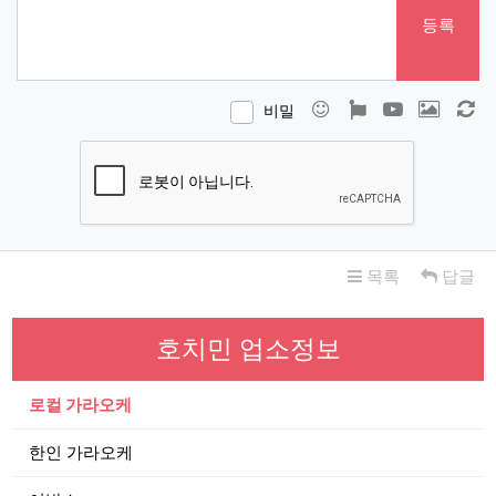
등록
이모티콘
폰트어썸
동영상
이미지
새
비밀
목록
답글
호치민 업소정보
로컬 가라오케
한인 가라오케