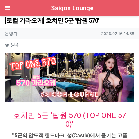
기
Saigon Lounge
[로컬 가라오케] 호치민 5군 '탑원 570'
작성자 정보
작성
작성일
운영자
2026.02.16 14:58
컨텐츠 정보
조회
644
본문
호치민 5군 '탑원 570 (TOP ONE 57
0)'
"5군의 압도적 랜드마크, 성(Castle)에서 즐기는 고품