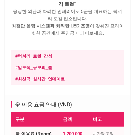
격 로컬"
웅장한 외관과 화려한 인테리어로 5군을 대표하는 럭셔
리 로컬 업소입니다.
최첨단 음향 시스템과 화려한 LED 조명
이 갖춰진 프라이
빗한 공간에서 주인공이 되어보세요.
#럭셔리_로컬_감성
#압도적_규모의_룸
#최신곡_실시간_업데이트
💎 이용 요금 안내 (VND)
구분
금액
비고
룸 이용료 (Room)
1,200,000
시간당 고정