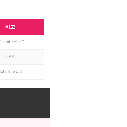
비고
인 가라오케 표준
기본 팁
테이블당 고정 팁