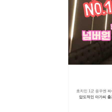
호치민 1군 응우옌 짜
압도적인 아가씨 출