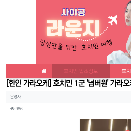
메인 메뉴
호치민 업소정보
호치
[한인 가라오케] 호치민 1군 '넘버원' 가라오
작성자 정보
작성
운영자
컨텐츠 정보
조회
986
본문