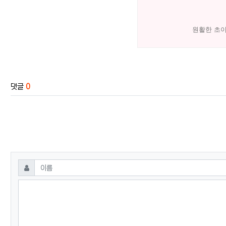
원활한 초
관련자료
댓글
0
댓글쓰기
필수
이름