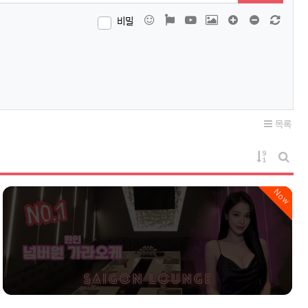
이모티콘
폰트어썸
동영상
이미지
댓글창 늘이기
댓글창 줄이
새 댓
비밀
목록
게시물 정
게시판
Now