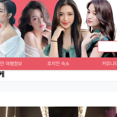
민 여행정보
호치민 숙소
커뮤니
케