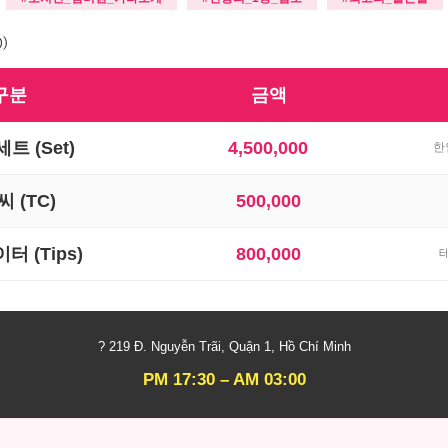
)
구분
금액
트 (Set)
4,500,000
한
 (TC)
500,000
터 (Tips)
800,000
? 219 Đ. Nguyễn Trãi, Quận 1, Hồ Chí Minh
PM 17:30 – AM 03:00