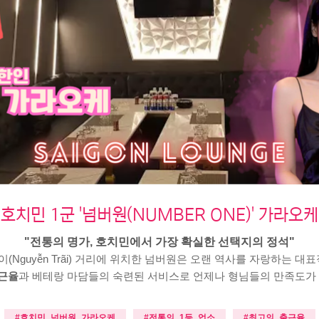
호치민 1군 '넘버원(NUMBER ONE)' 가라오케
"전통의 명가, 호치민에서 가장 확실한 선택지의 정석"
이(Nguyễn Trãi) 거리에 위치한 넘버원은 오랜 역사를 자랑하는 대
근율
과 베테랑 마담들의 숙련된 서비스로 언제나 형님들의 만족도가 
#호치민_넘버원_가라오케
#전통의_1등_업소
#최고의_출근율