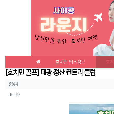
메인 메뉴
호치민 업소정보
호치
[호치민 골프] 태광 정산 컨트리 클럽
작성자 정보
작성
운영자
컨텐츠 정보
조회
460
본문