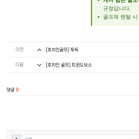
캐디 팁은 별도
규정입니다.
골프채 렌탈 시 
관련자료
이전
[호치민골프] 투득
다음
[호치민 골프] 트윈도브스
댓글
0
댓글쓰기
필수
이름