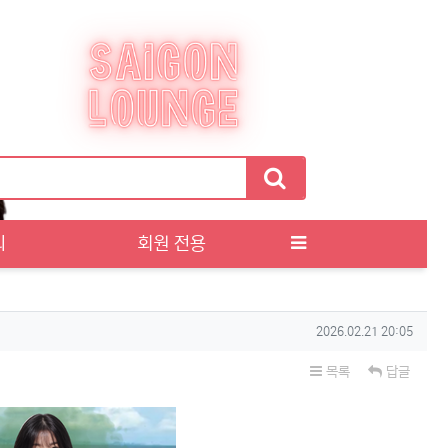
티
회원 전용
작성일
2026.02.21 20:05
목록
답글