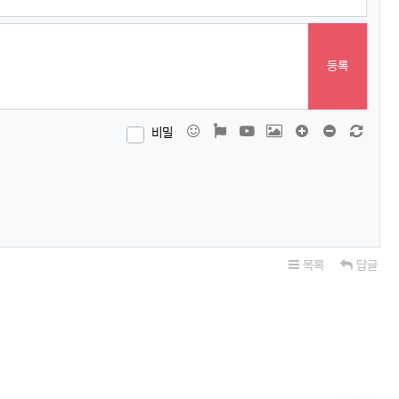
등록
이모티콘
폰트어썸
동영상
이미지
댓글창 늘이기
댓글창 줄이
새 댓
비밀
목록
답글