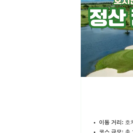
이동 거리:
호치
코스 규모:
총 