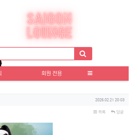
티
회원 전용
작성일
2026.02.21 20:03
목록
답글