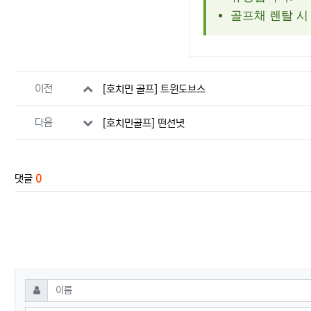
골프채 렌탈 시 
관련자료
이전
[호치민 골프] 트윈도브스
다음
[호치민골프] 떤선녓
댓글
0
댓글쓰기
필수
이름