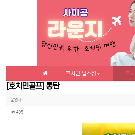
메인 메뉴
호치민 업소정보
호치
[호치민골프] 롱탄
작성자 정보
작성
운영자
컨텐츠 정보
조회
485
본문