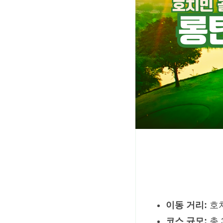
이동 거리:
호치
코스 규모:
총 