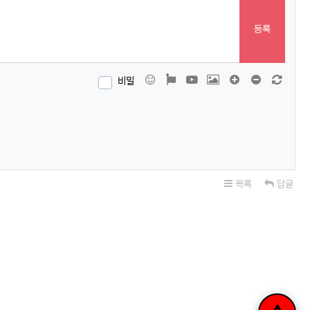
등록
이모티콘
폰트어썸
동영상
이미지
댓글창 늘이기
댓글창 줄이
새 댓
비밀
목록
답글