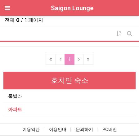
기
Saigon Lounge
전체
0
/ 1 페이지
게시물 
게시
(current)
1
호치민 숙소
풀빌라
아파트
이용약관
이용안내
문의하기
PC버전