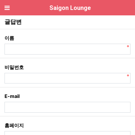
기
Saigon Lounge
호치민 풀빌라 글답변
글답변
필수
이름
필수
비밀번호
E-mail
홈페이지