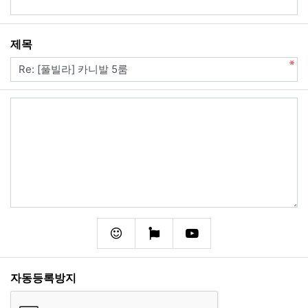
필수
제목
내용
필수
이모티콘
폰트어썸
동영상
자동등록방지