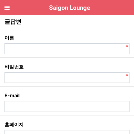
기
Saigon Lounge
호치민 로컬가라오케 글답변
글답변
필수
이름
필수
비밀번호
E-mail
홈페이지