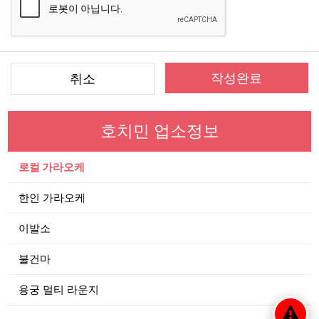
작성완료
취소
호치민 업소정보
로컬 가라오케
한인 가라오케
이발소
불건마
용궁 멀티 라운지