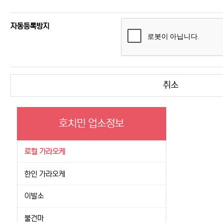
자동등록방지
취소
호치민 업소정보
로컬 가라오케
한인 가라오케
이발소
불건마