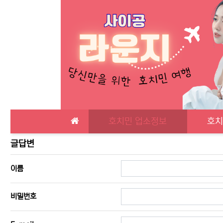
메인 메뉴
호치민 업소정보
호치
호치민 로컬가라오케 글답변
글답변
필수
이름
필수
비밀번호