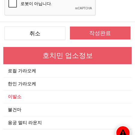
작성완료
취소
호치민 업소정보
로컬 가라오케
한인 가라오케
이발소
불건마
용궁 멀티 라운지