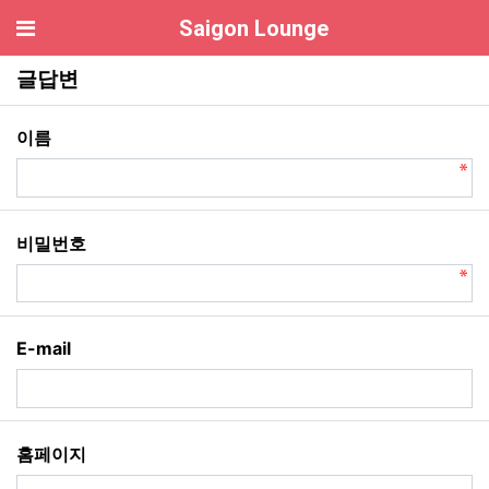
기
Saigon Lounge
호치민 이발소 글답변
글답변
필수
이름
필수
비밀번호
E-mail
홈페이지