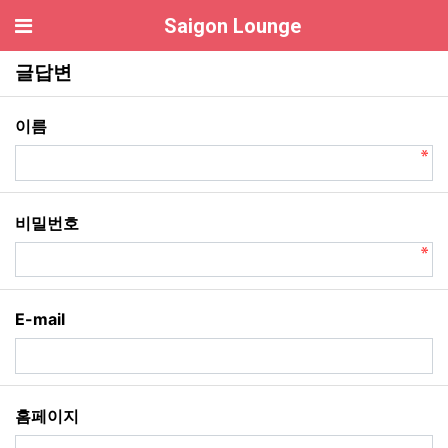
기
Saigon Lounge
호치민 이발소 글답변
글답변
필수
이름
필수
비밀번호
E-mail
홈페이지