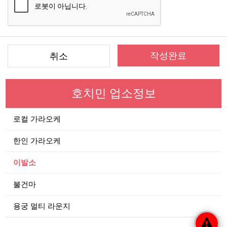
작성완료
취소
호치민 업소정보
로컬 가라오케
한인 가라오케
이발소
불건마
용궁 멀티 라운지