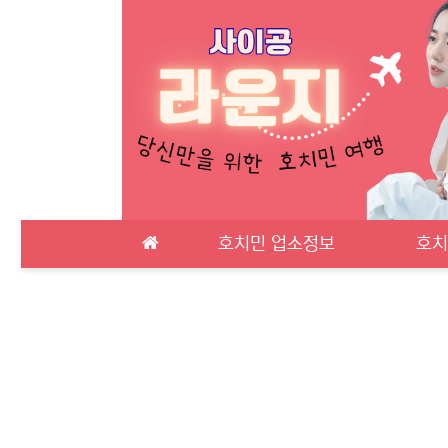
메인 메뉴
호치민 업소정보
호치