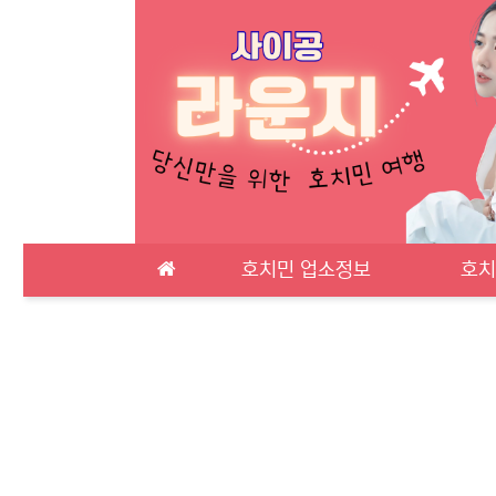
메인 메뉴
호치민 업소정보
호치