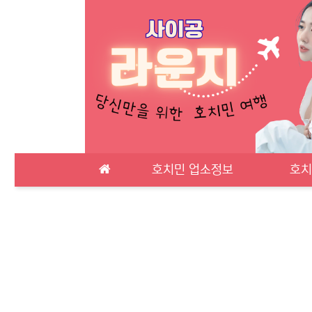
메인 메뉴
호치민 업소정보
호치