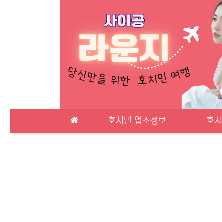
메인 메뉴
호치민 업소정보
호치