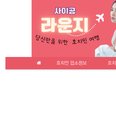
메인 메뉴
호치민 업소정보
호치