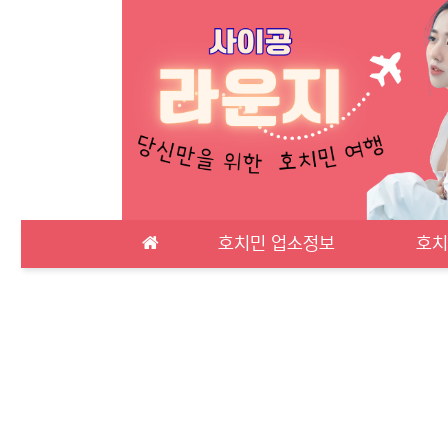
메인 메뉴
호치민 업소정보
호치