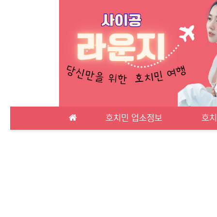
메인 메뉴
호치민 업소정보
호치