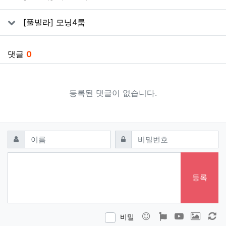
[풀빌라] 모닝4룸
댓글
0
등록된 댓글이 없습니다.
댓글쓰기
필수
필수
이름
비밀번호
등록
이모티콘
폰트어썸
동영상
이미지
새
비밀