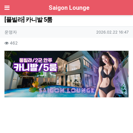
기
Saigon Lounge
[풀빌라] 카니발 5룸
작성자 정보
작성
작성일
운영자
2026.02.22 16:47
컨텐츠 정보
조회
462
본문