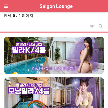
기
Saigon Lounge
전체
5
/ 1 페이지
조회순 
게시