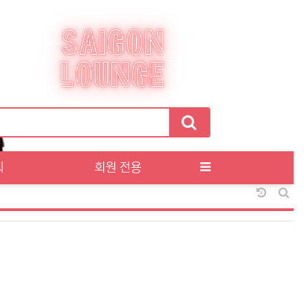
티
회원 전용
날짜순 정
게시판