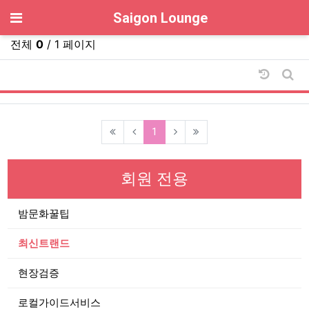
기
Saigon Lounge
전체
0
/ 1 페이지
날짜순 
게시
(current)
1
회원 전용
밤문화꿀팁
최신트랜드
현장검증
로컬가이드서비스