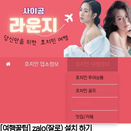
메인 메뉴
호치민 업소정보
호치민 여행정보
호치민 투어상품
호치민 골프
여행꿀팁
맛집/카페
[여행꿀팁] zalo(잘로) 설치 하기