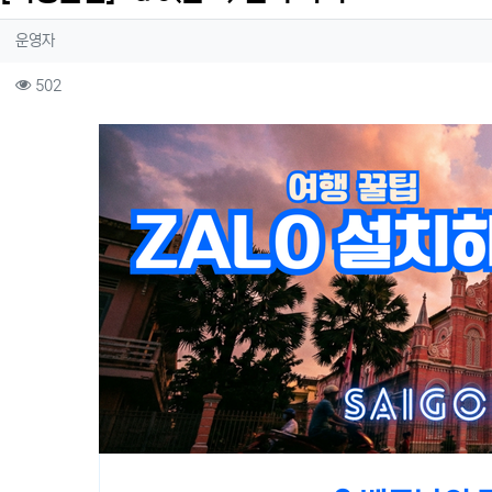
작성자 정보
작성
운영자
컨텐츠 정보
조회
502
본문