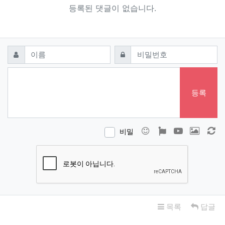
등록된 댓글이 없습니다.
댓글쓰기
필수
필수
이름
비밀번호
등록
이모티콘
폰트어썸
동영상
이미지
새
비밀
목록
답글