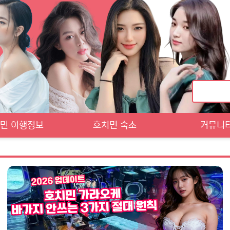
민 여행정보
호치민 숙소
커뮤니