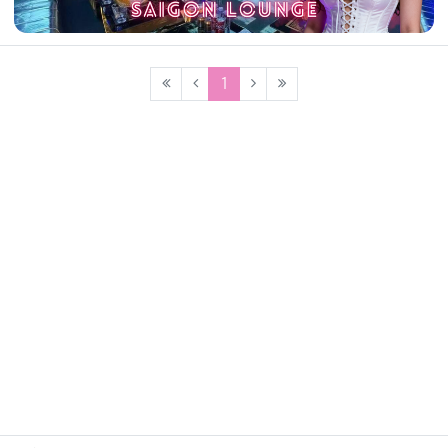
(current)
1