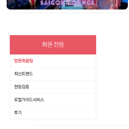
회원 전용
밤문화꿀팁
최신트랜드
현장검증
로컬가이드서비스
후기