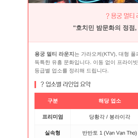
? 용궁 멀티
"호치민 밤문화의 정점,
용궁 멀티 라운지
는 가라오케(KTV), 대형
독특한 유흥 문화입니다. 이동 없이 프라이빗
등급별 업소를 정리해 드립니다.
? 업소별 라인업 요약
구분
해당 업소
프리미엄
당황각 / 봉라이각
실속형
반반토 1 (Vạn Vạn Thọ)