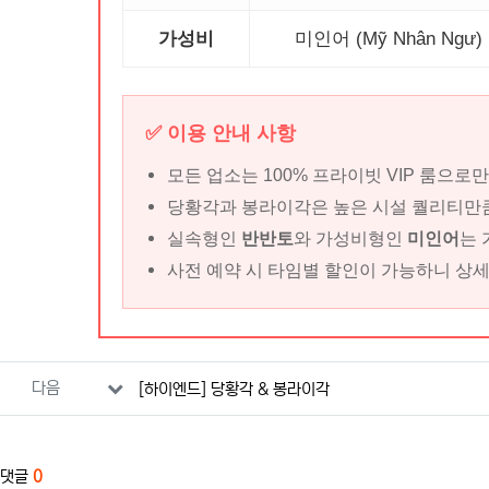
가성비
미인어 (Mỹ Nhân Ngư)
✅ 이용 안내 사항
모든 업소는 100% 프라이빗 VIP 룸으
당황각과 봉라이각은 높은 시설 퀄리티만큼
실속형인
반반토
와 가성비형인
미인어
는 
사전 예약 시 타임별 할인이 가능하니 상세
관련자료
다음
[하이엔드] 당황각 & 봉라이각
댓글
0