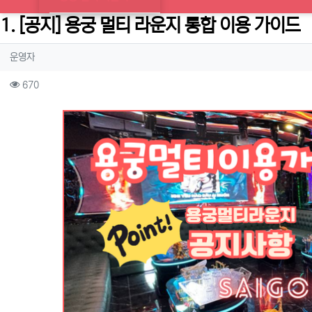
1. [공지] 용궁 멀티 라운지 통합 이용 가이드
작성자 정보
작성
운영자
컨텐츠 정보
조회
670
본문