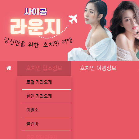
메인 메뉴
호치민 업소정보
호치민 여행정보
로컬 가라오케
한인 가라오케
이발소
불건마
용궁 멀티 라운지