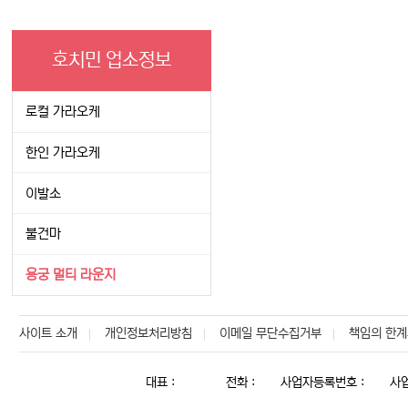
호치민 업소정보
로컬 가라오케
한인 가라오케
이발소
불건마
용궁 멀티 라운지
사이트 소개
개인정보처리방침
이메일 무단수집거부
책임의 한계
대표 :
전화 :
사업자등록번호 :
사