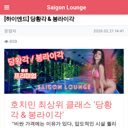
기
Saigon Lounge
[하이엔드] 당황각 & 봉라이각
작성자 정보
작성
작성일
운영자
2026.02.21 14:41
컨텐츠 정보
조회
609
본문
호치민 최상위 클래스 '당황
각 & 봉라이각'
"비싼 가격에는 이유가 있다, 압도적인 시설 퀄리