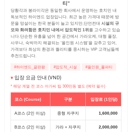
티"
당황각과 봉라이각은 동일한 회사에서 운영하는 호치민 내
독보적인 하이엔드 업장입니다. 최근 높은 가격대 때문에 방
문을 망설이는 한국 분들이 늘고 있지만,단언컨대
시설의 규
모와 화려함은 호치민 내에서 압도적인 1위
를 고수하고 있습
니다.단순한 유흥을 넘어 한 공간에서 가라오케, 대형 풀장,
사우나, 숙박까지 해결되는 '올인원 시스템'을 갖추고 있어,
가격보다 최상의 환경과 퀄리티를 중시하는 VIP 고객님들께
추천드립니다.
#하이엔드_끝판왕
#압도적_시설
#올인원_풀파티
♦
입장 요금 안내 (VND)
* 해당 계열 전 코스 아가씨 팁 300만동 별도 (예약 필수)
코스 (Course)
구분
입장료 (1인당)
A코스 (2인 이상)
중형 자쿠지
1,600,000
B코스 (2인 이상)
가라 + 자쿠지
2,000,000