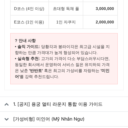
D코스 (4인 이상)
초대형 독채 풀
3,000,000
E코스 (1인 이용)
1인 자쿠지
2,000,000
? 안내 사항
•
솔직 가이드:
당황각과 봉라이각은 최고급 시설을 지
향하는 만큼 가격대가 높게 형성되어 있습니다.
•
실속형 추천:
고가의 가격이 다소 부담스러우시다면,
동일한 회사에서 운영하여 서비스 질은 유지하되 가격
은 낮춘
'반반토'
혹은 최고의 가성비를 자랑하는
'미인
어'
를 강력 추천드립니다.
관련자료
1. [공지] 용궁 멀티 라운지 통합 이용 가이드
[가성비형] 미인어 (Mỹ Nhân Ngư)