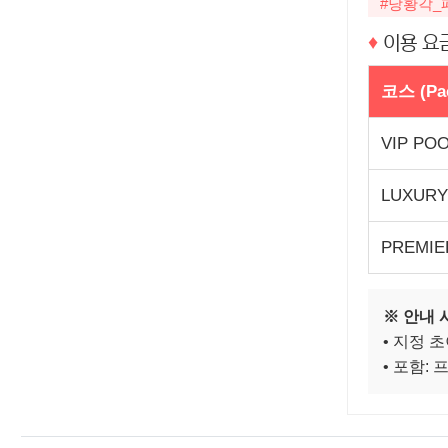
#당황각_
♦
이용 요금
코스 (Pa
VIP POO
LUXURY
PREMIE
※ 안내 
• 지정 초
• 포함: