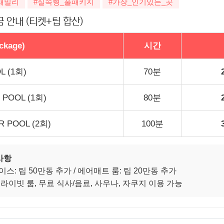
패밀리
#실속형_풀패키지
#가장_인기있는_곳
 안내 (티켓+팁 합산)
ckage)
시간
L (1회)
70분
 POOL (1회)
80분
R POOL (2회)
100분
사항
이스: 팁 50만동 추가 / 에어매트 룸: 팁 20만동 추가
 프라이빗 룸, 무료 식사/음료, 사우나, 자쿠지 이용 가능