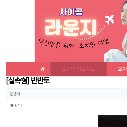
메인 메뉴
호치민 업소정보
호치
[실속형] 반반토
작성자 정보
작성
운영자
컨텐츠 정보
조회
644
본문