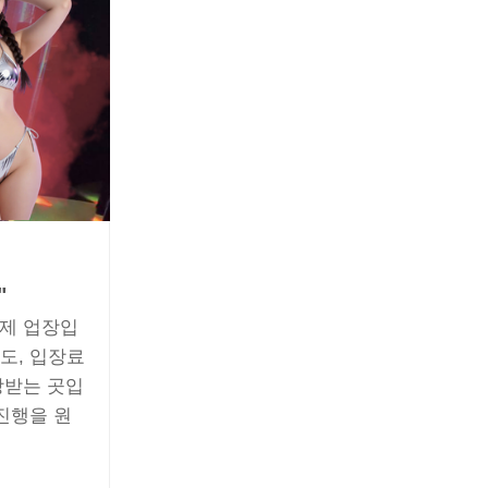
"
형제 업장입
도, 입장료
랑받는 곳입
진행을 원