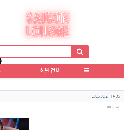
티
회원 전용
작성일
2026.02.21 14:35
목록