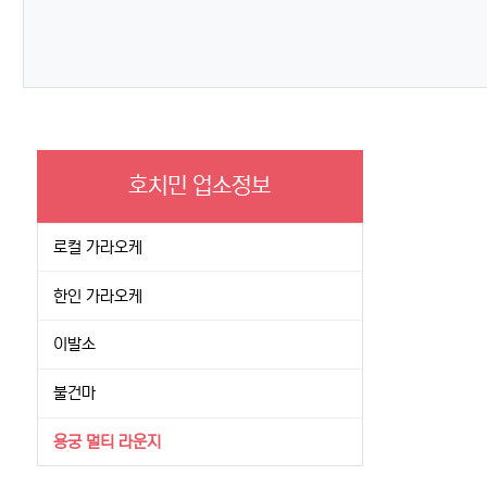
호치민 업소정보
로컬 가라오케
한인 가라오케
이발소
불건마
용궁 멀티 라운지