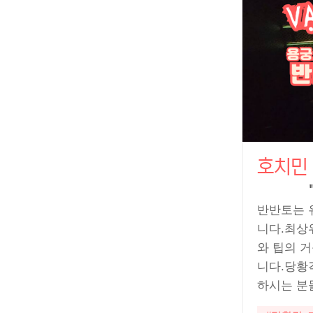
호치민 1
반반토는 
니다.최상
와 팁의 
니다.당황
하시는 분