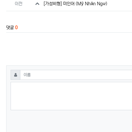
관련자료
이전
[가성비형] 미인어 (Mỹ Nhân Ngư)
댓글
0
댓글쓰기
필수
이름