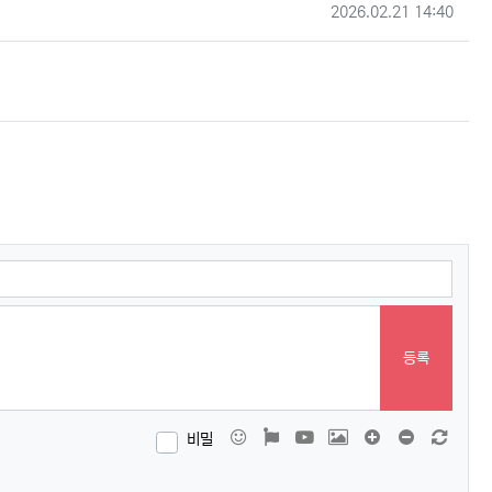
작성일
2026.02.21 14:40
등록
이모티콘
폰트어썸
동영상
이미지
댓글창 늘이기
댓글창 줄이
새 댓
비밀