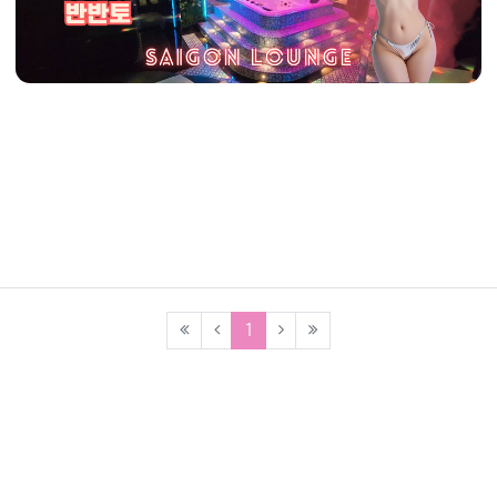
(current)
1