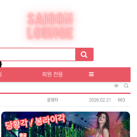
티
회원 전용
조회순 정
게시판
등록자
등록일
조회
운영자
2026.02.21
663