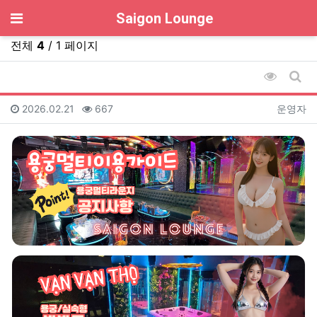
기
Saigon Lounge
전체
4
/ 1 페이지
조회순 
게시
등록일
조회
등록자
2026.02.21
667
운영자