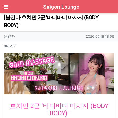
기
Saigon Lounge
[불건마 호치민 2군 '바디바디 마사지 (BODY
BODY)'
작성자 정보
작성
작성일
운영자
2026.02.18 18:56
컨텐츠 정보
조회
597
본문
호치민 2군 '바디바디 마사지 (BODY
BODY)'