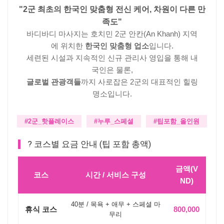
"2군 최초의 한국인 맞춤형 전신 케어, 차원이 다른 만
족도"
바디바디 마사지는 호치민 2군 안칸(An Khanh) 지역
에 위치한
한국인 맞춤형 업소
입니다.
세련된 시설과 지속적인 신규 관리사 영입을 통해 내
국인은 물론,
글로벌 관광객들
까지 사로잡은 2군의 대표적인 힐링
명소입니다.
#2군_핫플레이스
#누루_스페셜
#팁포함_올인원
? 코스별 요금 안내 (팁 포함 총액)
금액(V
코스
시간 / 서비스 구성
ND)
40분 / 목욕 + 애무 + 스페셜 마
휴식 코스
800,000
무리