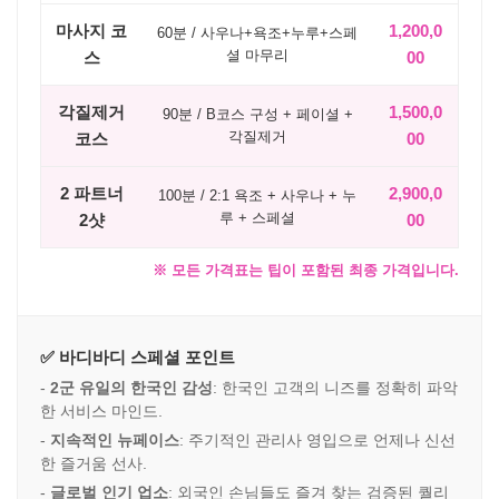
마사지 코
1,200,0
60분 / 사우나+욕조+누루+스페
셜 마무리
스
00
각질제거
1,500,0
90분 / B코스 구성 + 페이셜 +
각질제거
코스
00
2 파트너
2,900,0
100분 / 2:1 욕조 + 사우나 + 누
루 + 스페셜
2샷
00
※ 모든 가격표는 팁이 포함된 최종 가격입니다.
✅ 바디바디 스페셜 포인트
-
2군 유일의 한국인 감성
: 한국인 고객의 니즈를 정확히 파악
한 서비스 마인드.
-
지속적인 뉴페이스
: 주기적인 관리사 영입으로 언제나 신선
한 즐거움 선사.
-
글로벌 인기 업소
: 외국인 손님들도 즐겨 찾는 검증된 퀄리