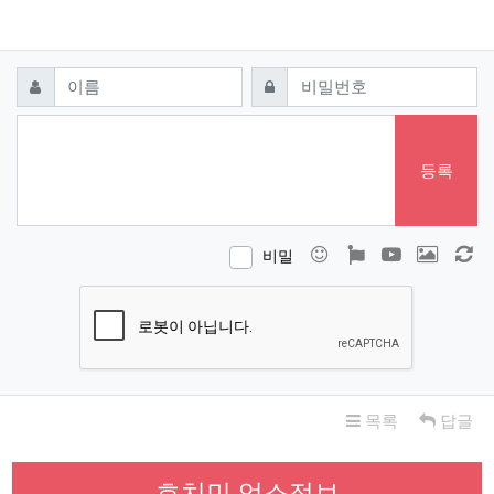
댓글쓰기
필수
필수
이름
비밀번호
등록
이모티콘
폰트어썸
동영상
이미지
새
비밀
목록
답글
호치민 업소정보