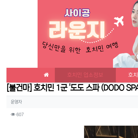
메인 메뉴
호치민 업소정보
호치
[불건마] 호치민 1군 '도도 스파 (DODO SPA
작성자 정보
작성
운영자
컨텐츠 정보
조회
607
본문