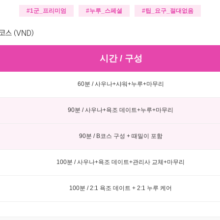
#1군_프리미엄
#누루_스페셜
#팁_요구_절대없음
코스 (VND)
시간 / 구성
60분 / 사우나+샤워+누루+마무리
90분 / 사우나+욕조 데이트+누루+마무리
90분 / B코스 구성 + 때밀이 포함
100분 / 사우나+욕조 데이트+관리사 교체+마무리
100분 / 2:1 욕조 데이트 + 2:1 누루 케어