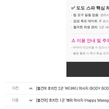
✅ 도도 스파 핵심 
-
팁 요구 일절 없음
: 관리
-
감성 욕조 데이트
: B 
-
철저한 위생 관리
: 1군
⚠️ 이용 안내 및 
- 바닥이 미끄러울 수 있으니
- 불법 촬영 시 즉시 퇴실 조
관련자료
이전
[불건마 호치민 2군 '바디바디 마사지 (BODY BODY
다음
[불건마] 호치민 1군 '해피 마사지 (Happy Massge