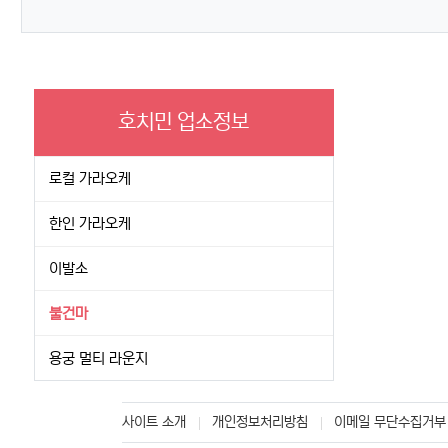
호치민 업소정보
로컬 가라오케
한인 가라오케
이발소
불건마
용궁 멀티 라운지
사이트 소개
개인정보처리방침
이메일 무단수집거부