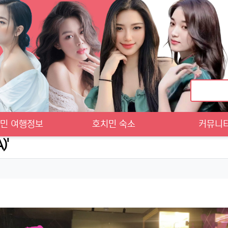
민 여행정보
호치민 숙소
커뮤니
)'