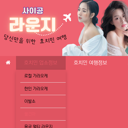
메인 메뉴
호치민 업소정보
호치민 여행정보
로컬 가라오케
한인 가라오케
이발소
불건마
용궁 멀티 라운지