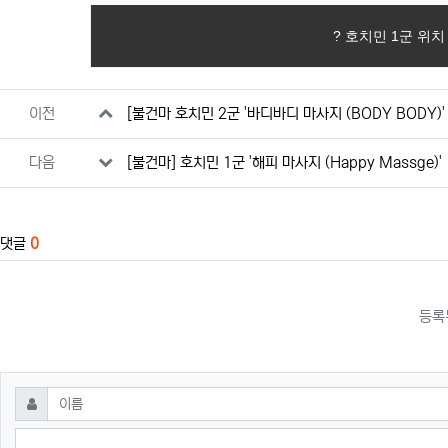
? 호치민 1군 위치
관련자료
이전
[불건마 호치민 2군 '바디바디 마사지 (BODY BODY)'
다음
[불건마] 호치민 1군 '해피 마사지 (Happy Massge)'
댓글
0
등록
댓글쓰기
필수
이름