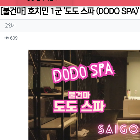
[불건마] 호치민 1군 '도도 스파 (DODO SPA)'
작성자 정보
작성
운영자
컨텐츠 정보
조회
609
본문