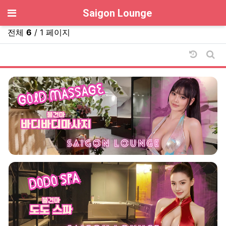
기
Saigon Lounge
전체
6
/ 1 페이지
날짜순 
게시