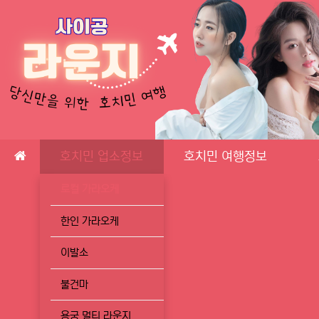
메인 메뉴
호치민 업소정보
호치민 여행정보
로컬 가라오케
한인 가라오케
이발소
불건마
용궁 멀티 라운지