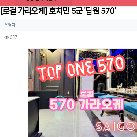
[로컬 가라오케] 호치민 5군 '탑원 570'
작성자 정보
작성
운영자
컨텐츠 정보
조회
637
본문