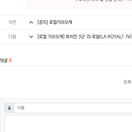
관련자료
이전
[공지] 로컬가라오케
다음
[로컬 가라오케] 호치민 3군 '라 로얄(LA ROYAL)' 
댓글
0
등록
댓글쓰기
필수
이름