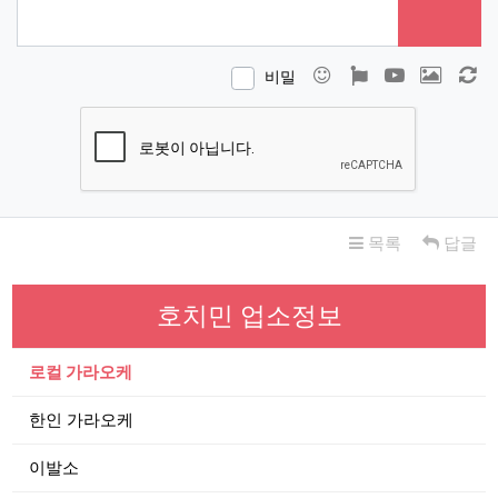
이모티콘
폰트어썸
동영상
이미지
새
비밀
목록
답글
호치민 업소정보
로컬 가라오케
한인 가라오케
이발소