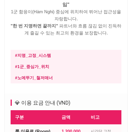
임"
1군 함응이(Hàm Nghi) 중심에 위치하여 뛰어난 접근성을
자랑합니다.
"한 번 지명하면 끝까지"
파트너와 흐름 끊김 없이 진득하
게 즐길 수 있는 최고의 환경을 보장합니다.
#지명_고정_시스템
#1군_중심가_위치
#노메뚜기_철저매너
💎 이용 요금 안내 (VND)
구분
금액
비고
룸 이용료 (Room)
1,200,000
시간당 고정