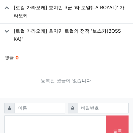
관련자료
[로컬 가라오케] 호치민 3군 '라 로얄(LA ROYAL)' 가
라오케
[로컬 가라오케] 호치민 로컬의 정점 '보스카(BOSS
KA)'
댓글
0
등록된 댓글이 없습니다.
댓글쓰기
필수
필수
이름
비밀번호
등록