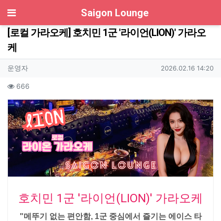
기
Saigon Lounge
[로컬 가라오케] 호치민 1군 '라이언(LION)' 가라오
케
작성자 정보
작성
작성일
운영자
2026.02.16 14:20
컨텐츠 정보
조회
666
본문
호치민 1군 '라이언(LION)' 가라오케
"메뚜기 없는 편안함, 1군 중심에서 즐기는 에이스 타