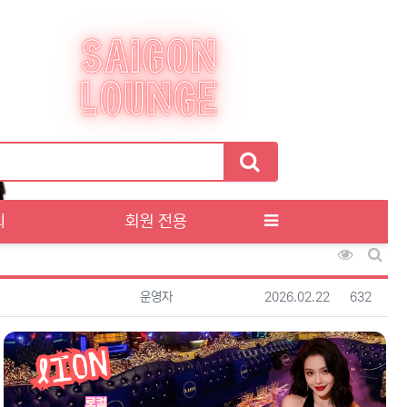
티
회원 전용
조회순 정
게시판
등록자
등록일
조회
운영자
2026.02.22
632