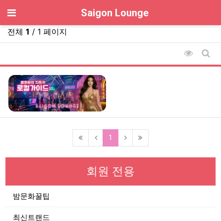
기
Saigon Lounge
전체
1
/ 1 페이지
조회순 
게시
(current)
1
회원 전용
밤문화꿀팁
최신트랜드