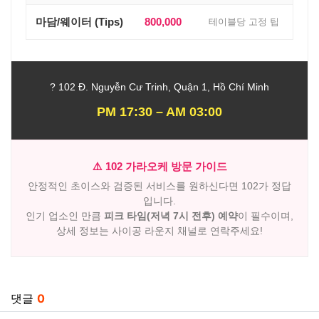
마담/웨이터 (Tips)
800,000
테이블당 고정 팁
? 102 Đ. Nguyễn Cư Trinh, Quận 1, Hồ Chí Minh
PM 17:30 – AM 03:00
⚠️ 102 가라오케 방문 가이드
안정적인 초이스와 검증된 서비스를 원하신다면 102가 정답
입니다.
인기 업소인 만큼
피크 타임(저녁 7시 전후) 예약
이 필수이며,
상세 정보는 사이공 라운지 채널로 연락주세요!
관련자료
댓글
0