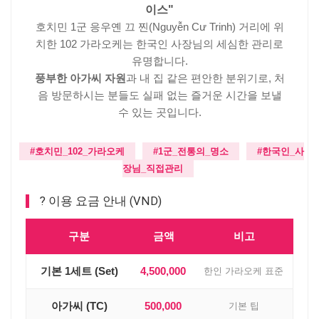
이스"
호치민 1군 응우옌 끄 찐(Nguyễn Cư Trinh) 거리에 위
치한 102 가라오케는 한국인 사장님의 세심한 관리로
유명합니다.
풍부한 아가씨 자원
과 내 집 같은 편안한 분위기로, 처
음 방문하시는 분들도 실패 없는 즐거운 시간을 보낼
수 있는 곳입니다.
#호치민_102_가라오케
#1군_전통의_명소
#한국인_사
장님_직접관리
? 이용 요금 안내 (VND)
구분
금액
비고
기본 1세트 (Set)
4,500,000
한인 가라오케 표준
아가씨 (TC)
500,000
기본 팁