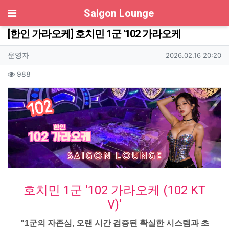
기
Saigon Lounge
[한인 가라오케] 호치민 1군 '102 가라오케
작성자 정보
작성
작성일
운영자
2026.02.16 20:20
컨텐츠 정보
조회
988
본문
호치민 1군 '102 가라오케 (102 KT
V)'
"1군의 자존심, 오랜 시간 검증된 확실한 시스템과 초