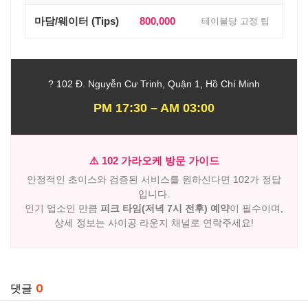
마담/웨이터 (Tips)
800,000
테이블당 고정 팁
? 102 Đ. Nguyễn Cư Trinh, Quận 1, Hồ Chí Minh
PM 17:30 – AM 03:00
⚠️ 102 가라오케 방문 가이드
안정적인 초이스와 검증된 서비스를 원하신다면 102가 정답
입니다.
인기 업소인 만큼
피크 타임(저녁 7시 전후) 예약
이 필수이며,
상세 정보는 사이공 라운지 채널로 연락주세요!
관련자료
댓글
0