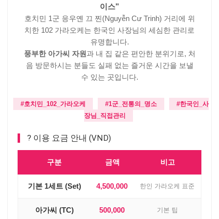
이스"
호치민 1군 응우옌 끄 찐(Nguyễn Cư Trinh) 거리에 위
치한 102 가라오케는 한국인 사장님의 세심한 관리로
유명합니다.
풍부한 아가씨 자원
과 내 집 같은 편안한 분위기로, 처
음 방문하시는 분들도 실패 없는 즐거운 시간을 보낼
수 있는 곳입니다.
#호치민_102_가라오케
#1군_전통의_명소
#한국인_사
장님_직접관리
? 이용 요금 안내 (VND)
구분
금액
비고
기본 1세트 (Set)
4,500,000
한인 가라오케 표준
아가씨 (TC)
500,000
기본 팁