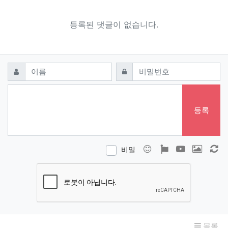
등록된 댓글이 없습니다.
댓글쓰기
필수
필수
이름
비밀번호
등록
이모티콘
폰트어썸
동영상
이미지
새
비밀
목록