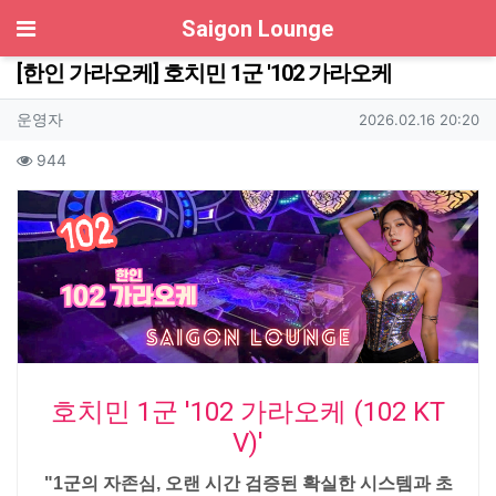
기
Saigon Lounge
[한인 가라오케] 호치민 1군 '102 가라오케
작성자 정보
작성
작성일
운영자
2026.02.16 20:20
컨텐츠 정보
조회
944
본문
호치민 1군 '102 가라오케 (102 KT
V)'
"1군의 자존심, 오랜 시간 검증된 확실한 시스템과 초