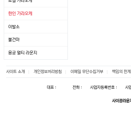
로컬 가라오케
한인 가라오케
이발소
불건마
용궁 멀티 라운지
사이트 소개
개인정보처리방침
이메일 무단수집거부
책임의 한계
대표 :
전화 :
사업자등록번호 :
사
사이공라운