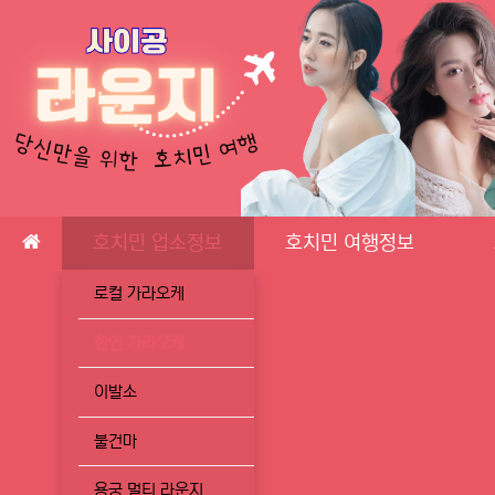
메인 메뉴
호치민 업소정보
호치민 여행정보
로컬 가라오케
한인 가라오케
이발소
불건마
용궁 멀티 라운지