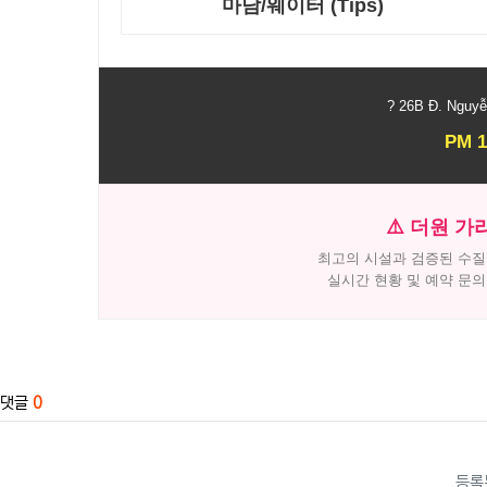
마담/웨이터 (Tips)
? 26B Đ. Nguyễ
PM 1
⚠️ 더원 
최고의 시설과 검증된 수질
실시간 현황 및 예약 문
관련자료
댓글
0
등록