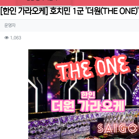
[한인 가라오케] 호치민 1군 '더원(THE ONE)
작성자 정보
작성
운영자
컨텐츠 정보
조회
1,063
본문