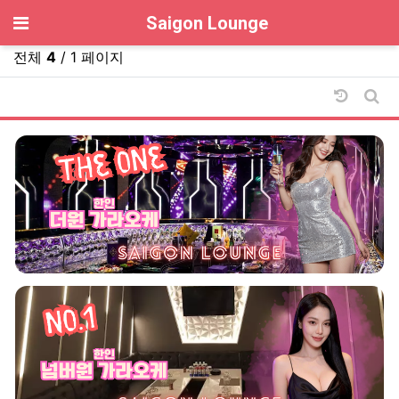
기
Saigon Lounge
전체
4
/ 1 페이지
날짜순 
게시