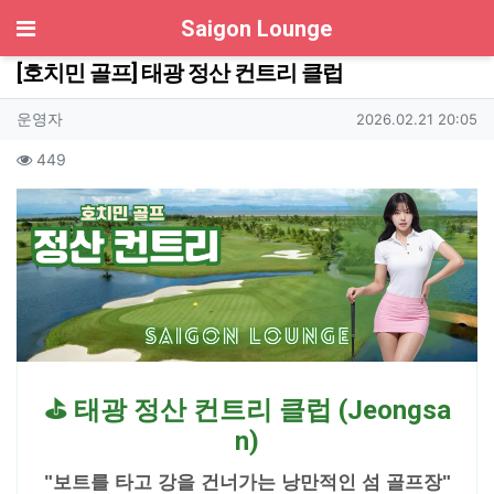
기
Saigon Lounge
[호치민 골프] 태광 정산 컨트리 클럽
작성자 정보
작성
작성일
운영자
2026.02.21 20:05
컨텐츠 정보
조회
449
본문
⛳ 태광 정산 컨트리 클럽 (Jeongsa
n)
"보트를 타고 강을 건너가는 낭만적인 섬 골프장"