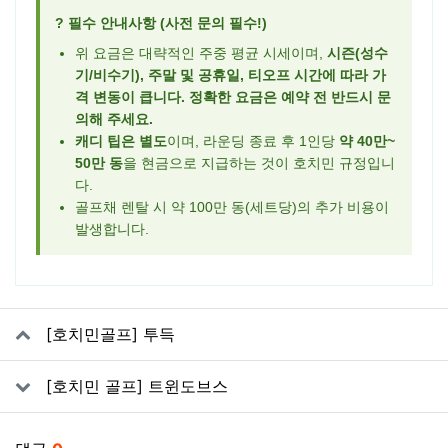
? 필수 안내사항 (사전 문의 필수!)
위 요금은 대략적인 주중 평균 시세이며,
시즌(성수
기/비수기), 주말 및 공휴일, 티오프 시간에 따라 가
격 변동이 큽니다. 정확한 요금은 예약 전 반드시 문
의해 주세요.
캐디 팁은 별도
이며, 라운딩 종료 후 1인당
약 40만~
50만 동
을 현금으로 지급하는 것이 호치민 규정입니
다.
골프채 렌탈 시 약 100만 동(세트당)의 추가 비용이
발생합니다.
관련자료
[호치민골프] 투득
[호치민 골프] 트윈도브스