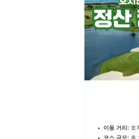
이동 거리:
호치
코스 규모:
총 