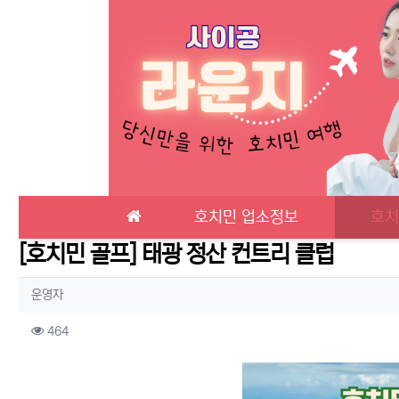
메인 메뉴
호치민 업소정보
호치
[호치민 골프] 태광 정산 컨트리 클럽
작성자 정보
작성
운영자
컨텐츠 정보
조회
464
본문