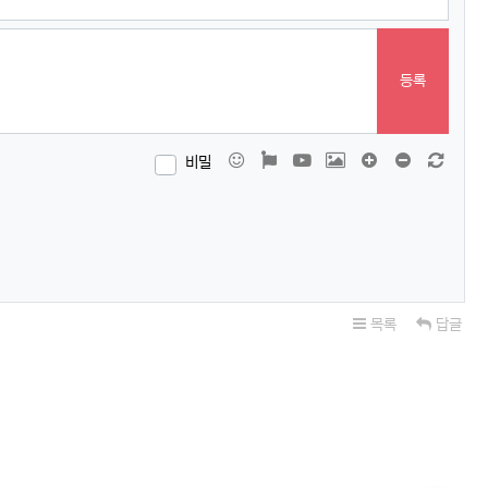
등록
이모티콘
폰트어썸
동영상
이미지
댓글창 늘이기
댓글창 줄이
새 댓
비밀
목록
답글