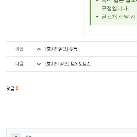
캐디 팁은 별도
규정입니다.
골프채 렌탈 시 
관련자료
이전
[호치민골프] 투득
다음
[호치민 골프] 트윈도브스
댓글
0
댓글쓰기
필수
이름