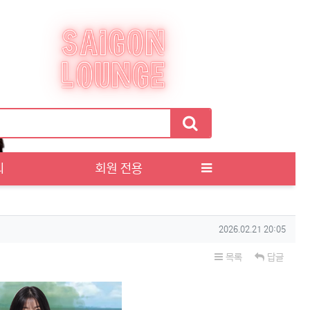
티
회원 전용
작성일
2026.02.21 20:05
목록
답글