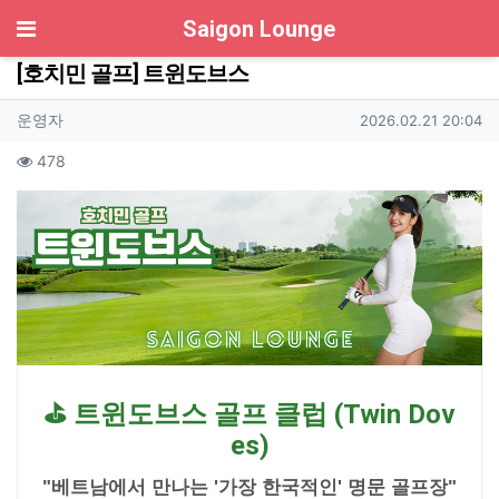
기
Saigon Lounge
[호치민 골프] 트윈도브스
작성자 정보
작성
작성일
운영자
2026.02.21 20:04
컨텐츠 정보
조회
478
본문
⛳ 트윈도브스 골프 클럽 (Twin Dov
es)
"베트남에서 만나는 '가장 한국적인' 명문 골프장"