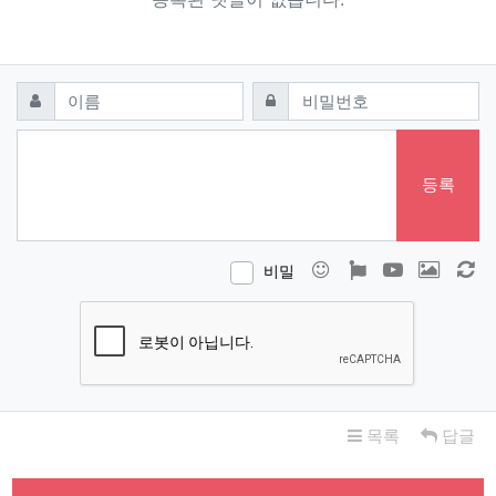
댓글쓰기
필수
필수
이름
비밀번호
등록
이모티콘
폰트어썸
동영상
이미지
새
비밀
목록
답글