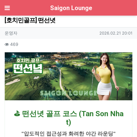
기
Saigon Lounge
[호치민골프] 떤선녓
작성자 정보
작성
작성일
운영자
2026.02.21 20:01
컨텐츠 정보
조회
469
본문
⛳ 떤선녓 골프 코스 (Tan Son Nha
t)
"압도적인 접근성과 화려한 야간 라운딩"