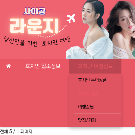
메인 메뉴
호치민 업소정보
호치민 여행정보
호치민 투어상품
호치민 골프
여행꿀팁
맛집/카페
전체
5
/ 1 페이지